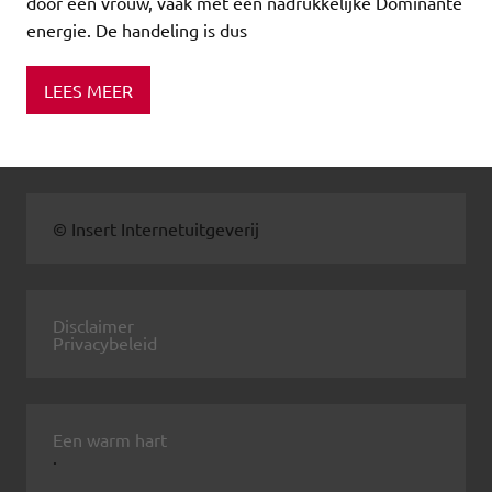
door een vrouw, vaak met een nadrukkelijke Dominante
energie. De handeling is dus
LEES MEER
© Insert Internetuitgeverij
Disclaimer
Privacybeleid
Een warm hart
.