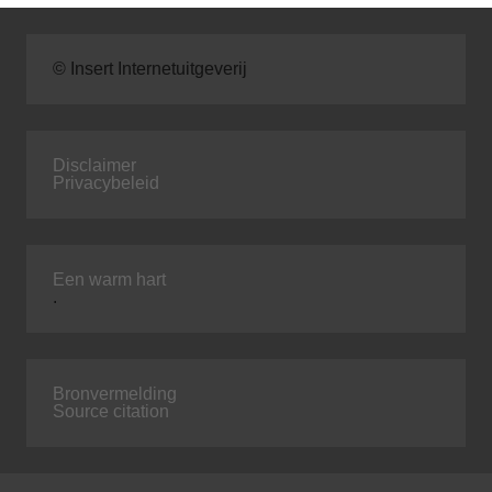
© Insert Internetuitgeverij
Disclaimer
Privacybeleid
Een warm hart
.
Bronvermelding
Source citation