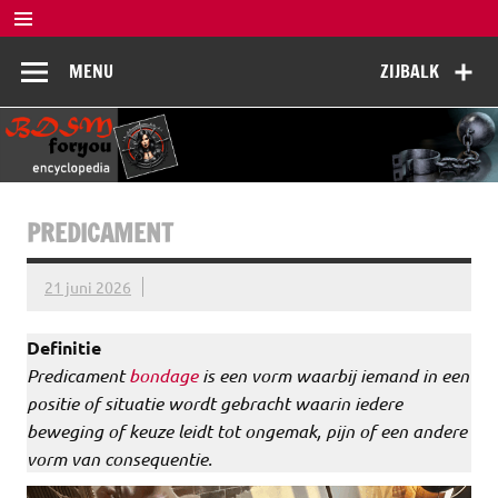
Doorgaan
naar
BDSM
inhoud
De complete BDSM encyclopedie voor kennis, veiligheid en
MENU
ZIJBALK
beleving
Encyclopedia
PREDICAMENT
21 juni 2026
Definitie
Predicament
bondage
is een vorm waarbij iemand in een
positie of situatie wordt gebracht waarin iedere
beweging of keuze leidt tot ongemak, pijn of een andere
vorm van consequentie.