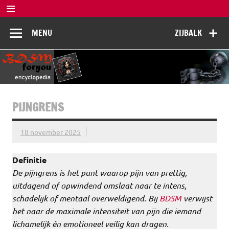
Doorgaan
naar
BDSM
inhoud
De complete BDSM encyclopedie voor kennis, veiligheid en
MENU
ZIJBALK
beleving
Encyclopedia
PIJNGRENS
18 november 2025
Definitie
De pijngrens is het punt waarop pijn van prettig,
uitdagend of opwindend omslaat naar te intens,
schadelijk of mentaal overweldigend. Bij
BDSM
verwijst
het naar de maximale intensiteit van pijn die iemand
lichamelijk én emotioneel veilig kan dragen.