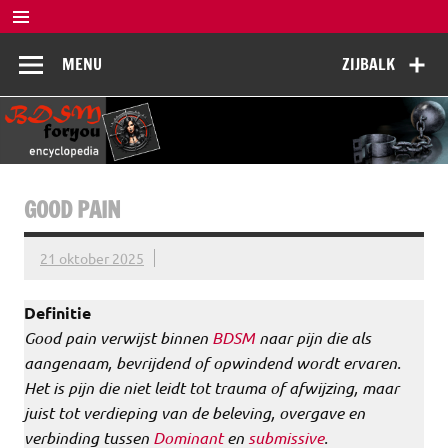
Doorgaan
naar
BDSM
inhoud
De complete BDSM encyclopedie voor kennis, veiligheid en
MENU
ZIJBALK
beleving
Encyclopedia
GOOD PAIN
21 oktober 2025
Definitie
Good pain verwijst binnen
BDSM
naar pijn die als
aangenaam, bevrijdend of opwindend wordt ervaren.
Het is pijn die niet leidt tot trauma of afwijzing, maar
juist tot verdieping van de beleving, overgave en
verbinding tussen
Dominant
en
submissive
.