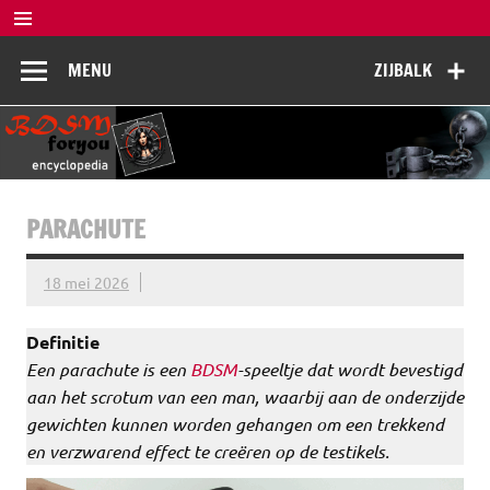
Doorgaan
naar
BDSM
inhoud
De complete BDSM encyclopedie voor kennis, veiligheid en
MENU
ZIJBALK
beleving
Encyclopedia
PARACHUTE
18 mei 2026
Definitie
Een parachute is een
BDSM
-speeltje dat wordt bevestigd
aan het scrotum van een man, waarbij aan de onderzijde
gewichten kunnen worden gehangen om een trekkend
en verzwarend effect te creëren op de testikels.