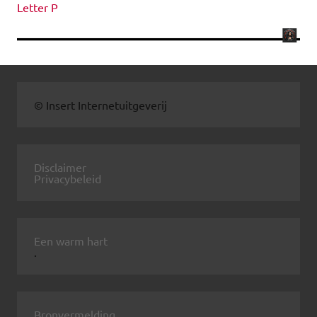
Letter P
© Insert Internetuitgeverij
Disclaimer
Privacybeleid
Een warm hart
.
Bronvermelding