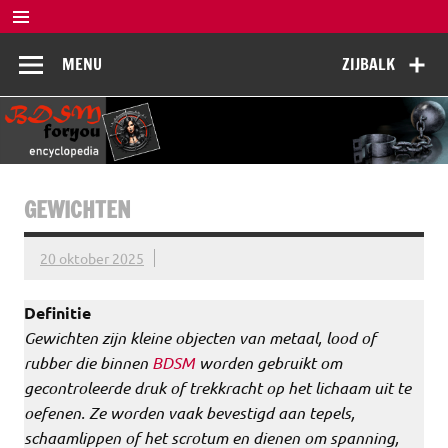
Doorgaan
naar
BDSM
inhoud
De complete BDSM encyclopedie voor kennis, veiligheid en
MENU
ZIJBALK
beleving
Encyclopedia
GEWICHTEN
20 oktober 2025
Definitie
Gewichten zijn kleine objecten van metaal, lood of
rubber die binnen
BDSM
worden gebruikt om
gecontroleerde druk of trekkracht op het lichaam uit te
oefenen. Ze worden vaak bevestigd aan tepels,
schaamlippen of het scrotum en dienen om spanning,