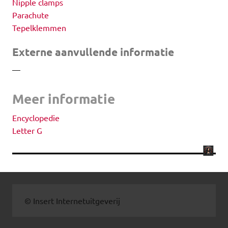
Nipple clamps
Parachute
Tepelklemmen
Externe aanvullende informatie
—
Meer informatie
Encyclopedie
Letter G
© Insert Internetuitgeverij