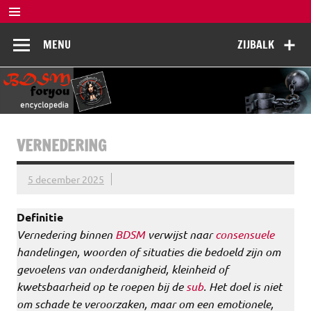
Doorgaan
naar
BDSM
inhoud
De complete BDSM encyclopedie voor kennis, veiligheid en
MENU
ZIJBALK
beleving
Encyclopedia
VERNEDERING
5 december 2025
Definitie
Vernedering binnen
BDSM
verwijst naar
consensuele
handelingen, woorden of situaties die bedoeld zijn om
gevoelens van onderdanigheid, kleinheid of
kwetsbaarheid op te roepen bij de
sub
. Het doel is niet
om schade te veroorzaken, maar om een emotionele,