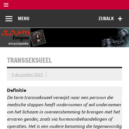
Doorgaan
naar
BDSM
inhoud
De complete BDSM encyclopedie voor kennis, veiligheid en
MENU
ZIJBALK
beleving
Encyclopedia
TRANSSEKSUEEL
4 december 2025
Definitie
De term transseksueel verwijst naar een persoon die
medische stappen heeft ondernomen of wil ondernemen
om het lichaam in overeenstemming te brengen met het
ervaren gender, zoals via hormoonbehandelingen of
operaties. Het is een oudere benaming die tegenwoordig