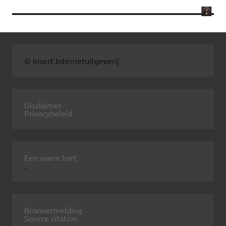
© Insert Internetuitgeverij
Disclaimer
Privacybeleid
Een warm hart
.
Bronvermelding
Source citation