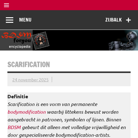
Doorgaan
naar
BDSM
inhoud
De complete BDSM encyclopedie voor kennis, veiligheid en
MENU
ZIJBALK
beleving
Encyclopedia
SCARIFICATION
24 november 2025
Definitie
Scarification is een vorm van permanente
bodymodification
waarbij littekens bewust worden
aangebracht in patronen, symbolen of lijnen. Binnen
BDSM
gebeurt dit alleen met volledige vrijwilligheid en
door gespecialiseerde bodymodification-artists.