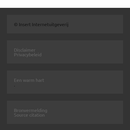
© Insert Internetuitgeverij
Disclaimer
Privacybeleid
Een warm hart
.
Bronvermelding
Source citation