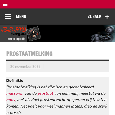
Doorgaan
naar
BDSM
inhoud
De complete BDSM encyclopedie voor kennis, veiligheid en
MENU
ZIJBALK
beleving
Encyclopedia
PROSTAATMELKING
20 november 2025
Definitie
Prostaatmelking is het ritmisch en gecontroleerd
masseren
van de
prostaat
van een man, meestal via de
anus
, met als doel prostaatvocht of sperma vrij te laten
komen. Het voelt voor veel mannen intens, diep en sterk
erotisch.