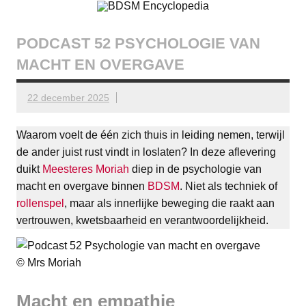
Doorgaan
BDSM
De complete BDSM encyclopedie voor kennis, veiligheid en
naar
beleving
inhoud
Encyclopedia
PODCAST 52 PSYCHOLOGIE VAN
MACHT EN OVERGAVE
22 december 2025
Waarom voelt de één zich thuis in leiding nemen, terwijl
de ander juist rust vindt in loslaten? In deze aflevering
duikt
Meesteres Moriah
diep in de psychologie van
macht en overgave binnen
BDSM
. Niet als techniek of
rollenspel
, maar als innerlijke beweging die raakt aan
vertrouwen, kwetsbaarheid en verantwoordelijkheid.
© Mrs Moriah
Macht en empathie