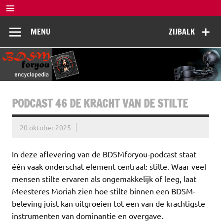
Doorgaan
naar
BDSM
inhoud
De complete BDSM encyclopedie voor kennis, veiligheid en
MENU
ZIJBALK
beleving
Encyclopedia
PODCAST 46 DE KRACHT VAN DE STILTE
20 oktober 2025
In deze aflevering van de BDSMforyou-podcast staat
één vaak onderschat element centraal: stilte. Waar veel
mensen stilte ervaren als ongemakkelijk of leeg, laat
Meesteres Moriah zien hoe stilte binnen een BDSM-
beleving juist kan uitgroeien tot een van de krachtigste
instrumenten van dominantie en overgave.