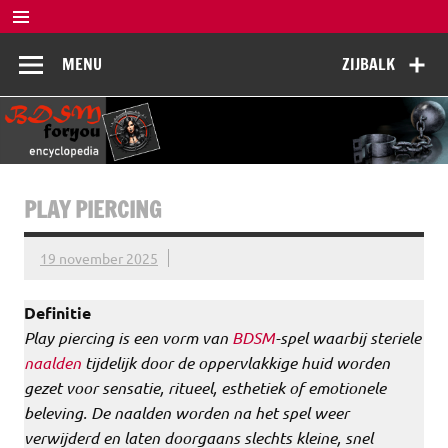
Doorgaan
naar
BDSM
inhoud
De complete BDSM encyclopedie voor kennis, veiligheid en
MENU
ZIJBALK
beleving
Encyclopedia
PLAY PIERCING
19 november 2025
Definitie
Play piercing is een vorm van
BDSM
-spel waarbij steriele
naalden
tijdelijk door de oppervlakkige huid worden
gezet voor sensatie, ritueel, esthetiek of emotionele
beleving. De naalden worden na het spel weer
verwijderd en laten doorgaans slechts kleine, snel