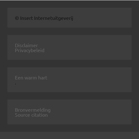
© Insert Internetuitgeverij
Disclaimer
Privacybeleid
Een warm hart
.
Bronvermelding
Source citation