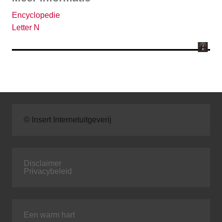
Encyclopedie
Letter N
© Insert Internetuitgeverij
Disclaimer
Privacybeleid
Een warm hart