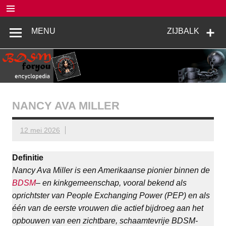
Doorgaan
naar
inhoud
BDSM
De complete BDSM encyclopedie voor kennis, veiligheid en
MENU
ZIJBALK
beleving
Encyclopedia
NANCY AVA MILLER
12 mei 2026
Definitie
Nancy Ava Miller is een Amerikaanse pionier binnen de
BDSM
– en kinkgemeenschap, vooral bekend als
oprichtster van People Exchanging Power (PEP) en als
één van de eerste vrouwen die actief bijdroeg aan het
opbouwen van een zichtbare, schaamtevrije BDSM-