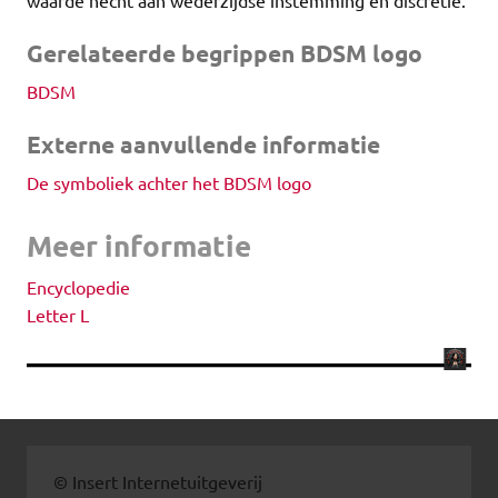
Gerelateerde begrippen BDSM logo
BDSM
Externe aanvullende informatie
De symboliek achter het BDSM logo
Meer informatie
Encyclopedie
Letter L
© Insert Internetuitgeverij