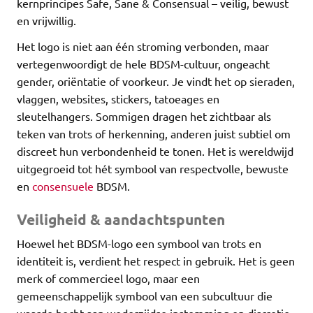
kernprincipes Safe, Sane & Consensual – veilig, bewust
en vrijwillig.
Het logo is niet aan één stroming verbonden, maar
vertegenwoordigt de hele BDSM-cultuur, ongeacht
gender, oriëntatie of voorkeur. Je vindt het op sieraden,
vlaggen, websites, stickers, tatoeages en
sleutelhangers. Sommigen dragen het zichtbaar als
teken van trots of herkenning, anderen juist subtiel om
discreet hun verbondenheid te tonen. Het is wereldwijd
uitgegroeid tot hét symbool van respectvolle, bewuste
en
consensuele
BDSM.
Veiligheid & aandachtspunten
Hoewel het BDSM-logo een symbool van trots en
identiteit is, verdient het respect in gebruik. Het is geen
merk of commercieel logo, maar een
gemeenschappelijk symbool van een subcultuur die
waarde hecht aan wederzijdse instemming en discretie.