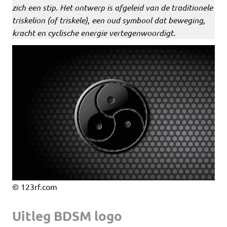
zich een stip. Het ontwerp is afgeleid van de traditionele
triskelion (of triskele), een oud symbool dat beweging,
kracht en cyclische energie vertegenwoordigt.
© 123rf.com
Uitleg BDSM logo