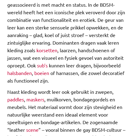
geassocieerd is met macht en status. In de BDSM-
wereld heeft het een iconische plek veroverd door zijn
combinatie van functionaliteit en erotiek. De geur van
leer kan een sterke sensuele prikkel opwekken, en de
aanraking – glad, koel of juist stroef – versterkt de
zintuiglijke ervaring. Dominanten dragen vaak leren
kleding zoals
korsetten
, laarzen, handschoenen of
jassen, wat een visueel en fysiek gevoel van autoriteit
oproept. Ook
sub’s
kunnen leer dragen, bijvoorbeeld
halsbanden
,
boeien
of harnassen, die zowel decoratief
als functioneel zijn.
Naast kleding wordt leer ook gebruikt in zwepen,
paddles
,
maskers
, muilkorven, bondagegordels en
meubels. Het materiaal vormt door zijn stevigheid en
natuurlijke weerstand een ideaal element voor
speeltuigen en bondage-artikelen. De zogenaamde
“leather
scene
” – vooral binnen de gay BDSM-cultuur –