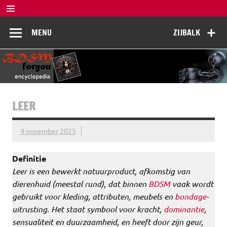
Doorgaan
naar
BDSM
inhoud
De complete BDSM encyclopedie voor kennis, veiligheid en
MENU
ZIJBALK
beleving
Encyclopedia
LEER
4 november 2025
Definitie
Leer is een bewerkt natuurproduct, afkomstig van
dierenhuid (meestal rund), dat binnen
BDSM
vaak wordt
gebruikt voor kleding, attributen, meubels en
bondage
-
uitrusting. Het staat symbool voor kracht,
dominantie
,
sensualiteit en duurzaamheid, en heeft door zijn geur,