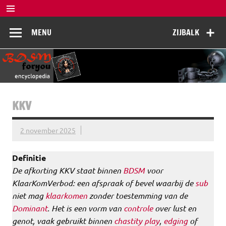
Doorgaan
naar
BDSM
inhoud
De complete BDSM encyclopedie voor kennis, veiligheid en
MENU
ZIJBALK
beleving
Encyclopedia
KKV
2 november 2025
Definitie
De afkorting KKV staat binnen
BDSM
voor
KlaarKomVerbod: een afspraak of bevel waarbij de
sub
niet mag
klaarkomen
zonder toestemming van de
Dominant
. Het is een vorm van
controle
over lust en
genot, vaak gebruikt binnen
chastity play
,
edging
of