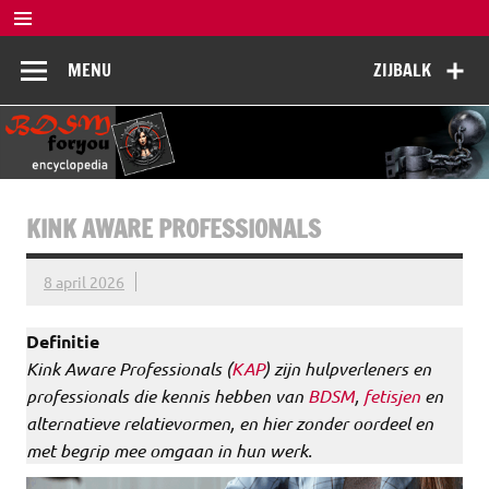
Doorgaan
naar
BDSM
inhoud
De complete BDSM encyclopedie voor kennis, veiligheid en
MENU
ZIJBALK
beleving
Encyclopedia
KINK AWARE PROFESSIONALS
8 april 2026
Definitie
Kink Aware Professionals (
KAP
) zijn hulpverleners en
professionals die kennis hebben van
BDSM
,
fetisjen
en
alternatieve relatievormen, en hier zonder oordeel en
met begrip mee omgaan in hun werk.