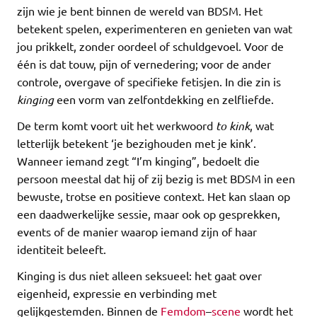
zijn wie je bent binnen de wereld van BDSM. Het
betekent spelen, experimenteren en genieten van wat
jou prikkelt, zonder oordeel of schuldgevoel. Voor de
één is dat touw, pijn of vernedering; voor de ander
controle, overgave of specifieke fetisjen. In die zin is
kinging
een vorm van zelfontdekking en zelfliefde.
De term komt voort uit het werkwoord
to kink
, wat
letterlijk betekent ‘je bezighouden met je kink’.
Wanneer iemand zegt “I’m kinging”, bedoelt die
persoon meestal dat hij of zij bezig is met BDSM in een
bewuste, trotse en positieve context. Het kan slaan op
een daadwerkelijke sessie, maar ook op gesprekken,
events of de manier waarop iemand zijn of haar
identiteit beleeft.
Kinging is dus niet alleen seksueel: het gaat over
eigenheid, expressie en verbinding met
gelijkgestemden. Binnen de
Femdom
–
scene
wordt het