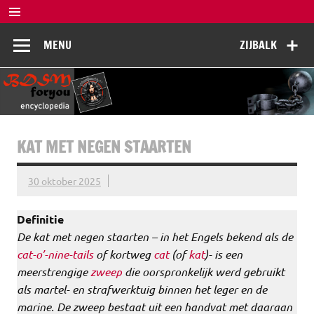
Doorgaan
naar
BDSM
inhoud
De complete BDSM encyclopedie voor kennis, veiligheid en
MENU
ZIJBALK
beleving
Encyclopedia
KAT MET NEGEN STAARTEN
30 oktober 2025
Definitie
De kat met negen staarten – in het Engels bekend als de
cat-o’-nine-tails
of kortweg
cat
(of
kat
)- is een
meerstrengige
zweep
die oorspronkelijk werd gebruikt
als martel- en strafwerktuig binnen het leger en de
marine. De zweep bestaat uit een handvat met daaraan