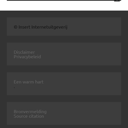
© Insert Internetuitgeverij
Disclaimer
Privacybeleid
Een warm hart
.
Bronvermelding
Source citation