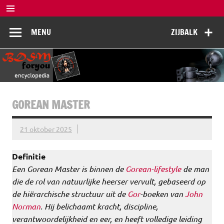
Doorgaan
naar
BDSM
inhoud
De complete BDSM encyclopedie voor kennis, veiligheid en
MENU
ZIJBALK
beleving
Encyclopedia
GOREAN MASTER
21 oktober 2025
Definitie
Een
Gorean Master
is binnen de
Gorean-lifestyle
de man
die de rol van natuurlijke heerser vervult, gebaseerd op
de hiërarchische structuur uit de
Gor
-boeken van
John
Norman
. Hij belichaamt kracht, discipline,
verantwoordelijkheid en eer, en heeft volledige leiding