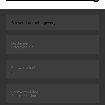
© Insert Internetuitgeverij
Disclaimer
Privacybeleid
Een warm hart
.
Bronvermelding
Source citation