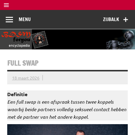
Doorgaan
naar
BDSM
inhoud
De complete BDSM encyclopedie voor kennis, veiligheid en
MENU
ZIJBALK
beleving
Encyclopedia
FULL SWAP
18 maart 2026
Definitie
Een full swap is een afspraak tussen twee koppels
waarbij beide partners volledig seksueel contact hebben
met de partner van het andere koppel.