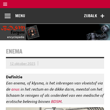
Doorgaan
naar
BDSM
inhoud
De complete BDSM encyclopedie voor kennis, veiligheid en
MENU
ZIJBALK
beleving
Encyclopedia
ENEMA
12 oktober 2025
Definitie
Een enema, of klysma, is het inbrengen van vloeistof via
de
anus
in het rectum en de dikke darm, meestal om het
lichaam te reinigen of als onderdeel van een medische of
erotische beleving binnen
BDSM
.