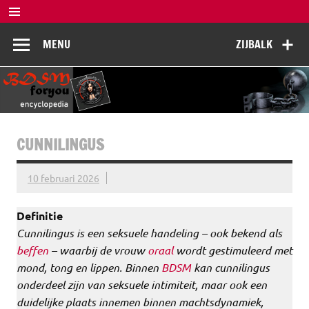
Doorgaan
naar
BDSM
inhoud
De complete BDSM encyclopedie voor kennis, veiligheid en
MENU
ZIJBALK
beleving
Encyclopedia
CUNNILINGUS
10 februari 2026
Definitie
Cunnilingus is een seksuele handeling – ook bekend als
beffen
– waarbij de vrouw
oraal
wordt gestimuleerd met
mond, tong en lippen. Binnen
BDSM
kan cunnilingus
onderdeel zijn van seksuele intimiteit, maar ook een
duidelijke plaats innemen binnen machtsdynamiek,