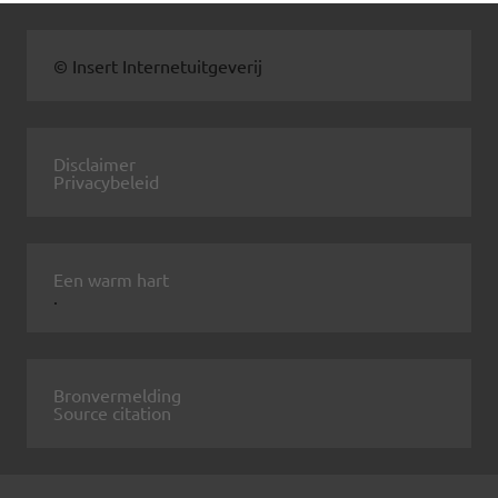
© Insert Internetuitgeverij
Disclaimer
Privacybeleid
Een warm hart
.
Bronvermelding
Source citation