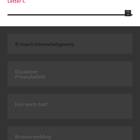
Letter C
© Insert Internetuitgeverij
Disclaimer
Privacybeleid
Een warm hart
.
Bronvermelding