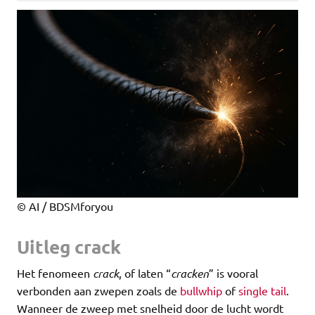
© AI / BDSMforyou
Uitleg crack
Het fenomeen
crack
, of laten “
cracken
” is vooral
verbonden aan zwepen zoals de
bullwhip
of
single tail
.
Wanneer de zweep met snelheid door de lucht wordt