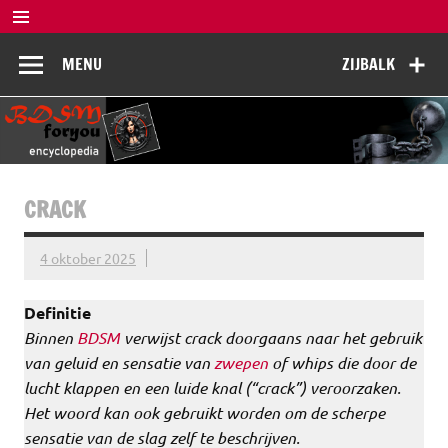
Doorgaan
naar
BDSM
inhoud
De complete BDSM encyclopedie voor kennis, veiligheid en
MENU
ZIJBALK
beleving
Encyclopedia
CRACK
4 oktober 2025
Definitie
Binnen
BDSM
verwijst crack doorgaans naar het gebruik
van geluid en sensatie van
zwepen
of whips die door de
lucht klappen en een luide knal (“crack”) veroorzaken.
Het woord kan ook gebruikt worden om de scherpe
sensatie van de slag zelf te beschrijven.