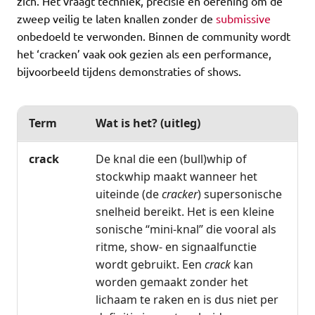
zich. Het vraagt techniek, precisie en oefening om de
zweep veilig te laten knallen zonder de
submissive
onbedoeld te verwonden. Binnen de community wordt
het ‘cracken’ vaak ook gezien als een performance,
bijvoorbeeld tijdens demonstraties of shows.
Term
Wat is het? (uitleg)
crack
De knal die een (bull)whip of
stockwhip maakt wanneer het
uiteinde (de
cracker
) supersonische
snelheid bereikt. Het is een kleine
sonische “mini-knal” die vooral als
ritme, show- en signaalfunctie
wordt gebruikt. Een
crack
kan
worden gemaakt zonder het
lichaam te raken en is dus niet per