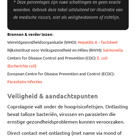
* Deze percentages zijn ruwe schattingen en geen exacte
waarden. Gebruik deze tabel uitsluitend ter illustratie van
de medische risico’s, niet als veiligheidsnorm of richtlijn.
Bronnen & verder lezen:
Wereldgezondheidsorganisatie (WHO):
Hepatitis A – factsheet
Rijksinstituut voor Volksgezondheid en Milieu (RIVM):
Salmonella
Centers for Disease Control and Prevention (CDC):
E. coli
(Escherichia coli)
European Centre for Disease Prevention and Control (ECDC):
Parasitaire infecties
Veiligheid & aandachtspunten
Coprolagnie valt onder de hoogrisicofetisjen. Ontlasting
bevat talloze bacteriën, virussen en parasieten die
ernstige gezondheidsproblemen kunnen veroorzaken.
Direct contact met ontlasting (met name via mond of