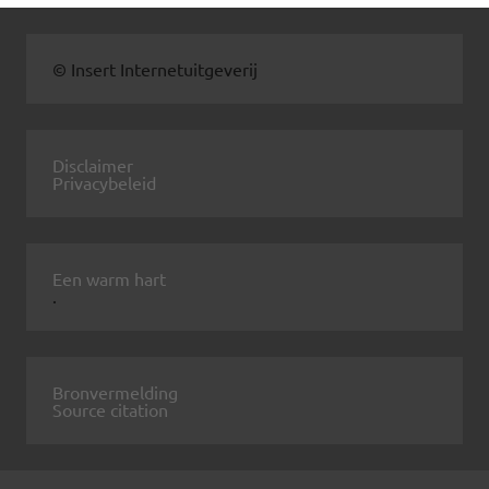
© Insert Internetuitgeverij
Disclaimer
Privacybeleid
Een warm hart
.
Bronvermelding
Source citation