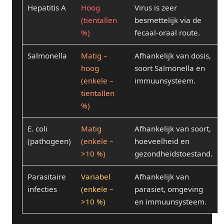
Hepatitis A
Hoog
Virus is zeer
(tientallen
besmettelijk via de
%)
fecaal-oraal route.
Salmonella
Matig –
Afhankelijk van dosis,
hoog
soort Salmonella en
(enkele –
immuunsysteem.
tientallen
%)
E. coli
Matig
Afhankelijk van soort,
(pathogeen)
(enkele –
hoeveelheid en
>10 %)
gezondheidstoestand.
Parasitaire
Variabel
Afhankelijk van
infecties
(enkele –
parasiet, omgeving
>10 %)
en immuunsysteem.