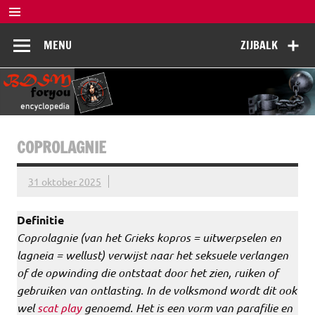
Doorgaan
naar
BDSM
inhoud
De complete BDSM encyclopedie voor kennis, veiligheid en
MENU
ZIJBALK
beleving
Encyclopedia
COPROLAGNIE
31 oktober 2025
Definitie
Coprolagnie (van het Grieks kopros = uitwerpselen en
lagneia = wellust) verwijst naar het seksuele verlangen
of de opwinding die ontstaat door het zien, ruiken of
gebruiken van ontlasting. In de volksmond wordt dit ook
wel
scat play
genoemd. Het is een vorm van parafilie en