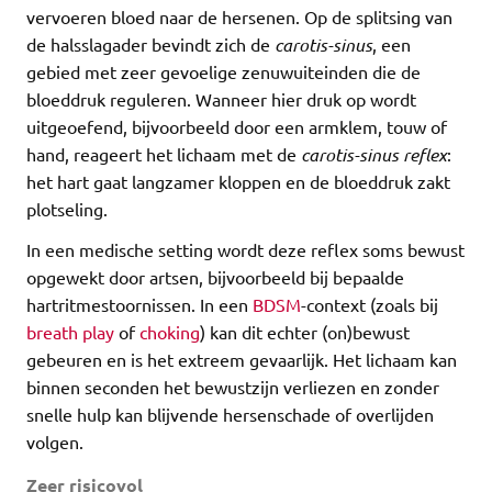
vervoeren bloed naar de hersenen. Op de splitsing van
de halsslagader bevindt zich de
carotis-sinus
, een
gebied met zeer gevoelige zenuwuiteinden die de
bloeddruk reguleren. Wanneer hier druk op wordt
uitgeoefend, bijvoorbeeld door een armklem, touw of
hand, reageert het lichaam met de
carotis-sinus reflex
:
het hart gaat langzamer kloppen en de bloeddruk zakt
plotseling.
In een medische setting wordt deze reflex soms bewust
opgewekt door artsen, bijvoorbeeld bij bepaalde
hartritmestoornissen. In een
BDSM
-context (zoals bij
breath play
of
choking
) kan dit echter (on)bewust
gebeuren en is het extreem gevaarlijk. Het lichaam kan
binnen seconden het bewustzijn verliezen en zonder
snelle hulp kan blijvende hersenschade of overlijden
volgen.
Zeer risicovol