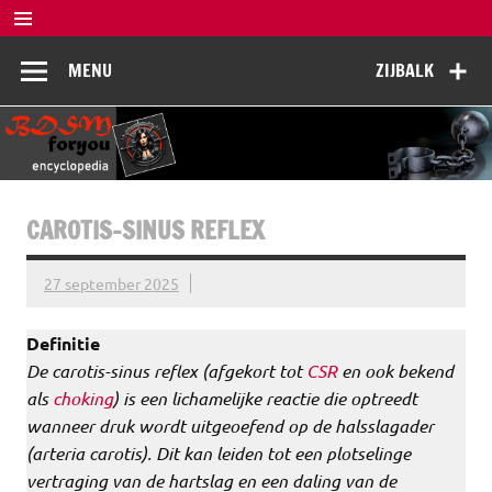
Doorgaan
naar
BDSM
inhoud
De complete BDSM encyclopedie voor kennis, veiligheid en
MENU
ZIJBALK
beleving
Encyclopedia
CAROTIS-SINUS REFLEX
27 september 2025
Definitie
De carotis-sinus reflex (afgekort tot
CSR
en ook bekend
als
choking
) is een lichamelijke reactie die optreedt
wanneer druk wordt uitgeoefend op de halsslagader
(arteria carotis). Dit kan leiden tot een plotselinge
vertraging van de hartslag en een daling van de