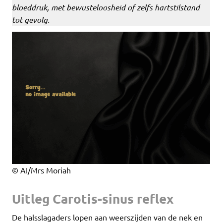
bloeddruk, met bewusteloosheid of zelfs hartstilstand
tot gevolg.
© AI/Mrs Moriah
Uitleg Carotis-sinus reflex
De halsslagaders lopen aan weerszijden van de nek en