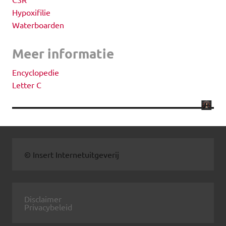
Hypoxifilie
Waterboarden
Meer informatie
Encyclopedie
Letter C
© Insert Internetuitgeverij
Disclaimer
Privacybeleid