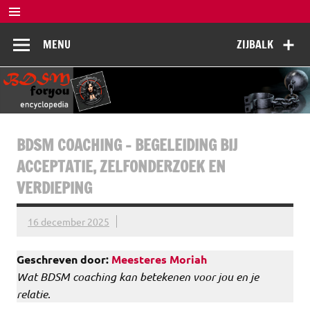
Doorgaan
naar
BDSM
inhoud
De complete BDSM encyclopedie voor kennis, veiligheid en
MENU
ZIJBALK
beleving
Encyclopedia
BDSM COACHING – BEGELEIDING BIJ
ACCEPTATIE, ZELFONDERZOEK EN
VERDIEPING
16 december 2025
Geschreven door:
Meesteres Moriah
Wat BDSM coaching kan betekenen voor jou en je
relatie
.