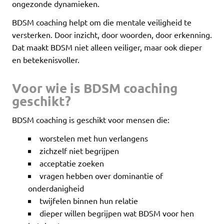
ongezonde dynamieken.
BDSM coaching helpt om die mentale veiligheid te
versterken. Door inzicht, door woorden, door erkenning.
Dat maakt BDSM niet alleen veiliger, maar ook dieper
en betekenisvoller.
Voor wie is BDSM coaching
geschikt?
BDSM coaching is geschikt voor mensen die:
worstelen met hun verlangens
zichzelf niet begrijpen
acceptatie zoeken
vragen hebben over dominantie of
onderdanigheid
twijfelen binnen hun relatie
dieper willen begrijpen wat BDSM voor hen