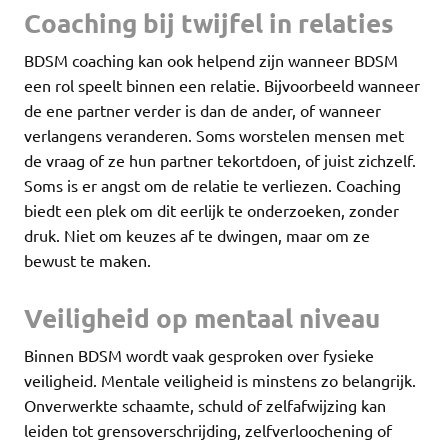
Coaching bij twijfel in relaties
BDSM coaching kan ook helpend zijn wanneer BDSM
een rol speelt binnen een relatie. Bijvoorbeeld wanneer
de ene partner verder is dan de ander, of wanneer
verlangens veranderen. Soms worstelen mensen met
de vraag of ze hun partner tekortdoen, of juist zichzelf.
Soms is er angst om de relatie te verliezen. Coaching
biedt een plek om dit eerlijk te onderzoeken, zonder
druk. Niet om keuzes af te dwingen, maar om ze
bewust te maken.
Veiligheid op mentaal niveau
Binnen BDSM wordt vaak gesproken over fysieke
veiligheid. Mentale veiligheid is minstens zo belangrijk.
Onverwerkte schaamte, schuld of zelfafwijzing kan
leiden tot grensoverschrijding, zelfverloochening of