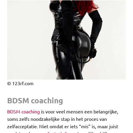
© 123rf.com
BDSM coaching
BDSM coaching
is voor veel mensen een belangrijke,
soms zelfs noodzakelijke stap in het proces van
zelfacceptatie. Niet omdat er iets “mis” is, maar juist