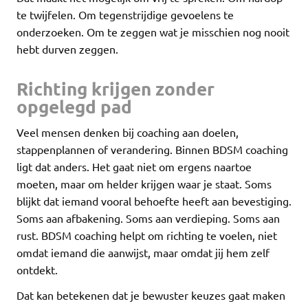
te twijfelen. Om tegenstrijdige gevoelens te
onderzoeken. Om te zeggen wat je misschien nog nooit
hebt durven zeggen.
Richting krijgen zonder
opgelegd pad
Veel mensen denken bij coaching aan doelen,
stappenplannen of verandering. Binnen BDSM coaching
ligt dat anders. Het gaat niet om ergens naartoe
moeten, maar om helder krijgen waar je staat. Soms
blijkt dat iemand vooral behoefte heeft aan bevestiging.
Soms aan afbakening. Soms aan verdieping. Soms aan
rust. BDSM coaching helpt om richting te voelen, niet
omdat iemand die aanwijst, maar omdat jij hem zelf
ontdekt.
Dat kan betekenen dat je bewuster keuzes gaat maken