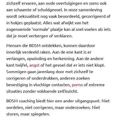
zichzelf ervaren, aan oude overtuigingen en soms ook
aan schaamte of schuldgevoel. In onze samenleving
wordt seksualiteit nog vaak beoordeeld, gecorrigeerd of
in hokjes geplaatst. Alles wat afwijkt van het
zogenoemde ‘normale’ plaatje kan al snel voelen als iets
dat je moet verbergen of verklaren.
Mensen die BDSM ontdekken, kunnen daardoor
innerlijk verdeeld raken. Aan de ene kant is er
verlangen, opwinding en herkenning. Aan de andere
kant twijfel,
angst
of het gevoel dat er iets niet klopt.
Sommigen gaan jarenlang door met zichzelf te
corrigeren of onderdrukken, anderen zoeken
bevestiging in vluchtige contacten,
porno
of extreme
situaties zonder voldoende zelfinzicht.
BDSM coaching biedt hier een ander uitgangspunt. Niet
oordelen, niet corrigeren, maar onderzoeken. Niet
sturen, maar spiegelen.