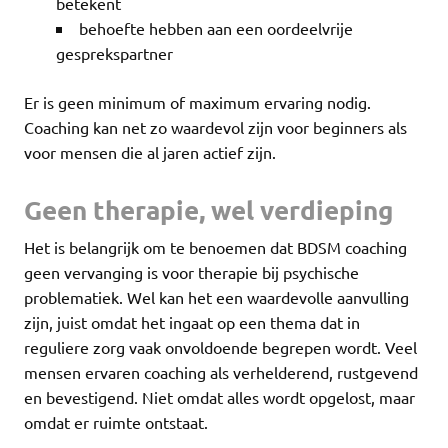
betekent
behoefte hebben aan een oordeelvrije
gesprekspartner
Er is geen minimum of maximum ervaring nodig.
Coaching kan net zo waardevol zijn voor beginners als
voor mensen die al jaren actief zijn.
Geen therapie, wel verdieping
Het is belangrijk om te benoemen dat BDSM coaching
geen vervanging is voor therapie bij psychische
problematiek. Wel kan het een waardevolle aanvulling
zijn, juist omdat het ingaat op een thema dat in
reguliere zorg vaak onvoldoende begrepen wordt. Veel
mensen ervaren coaching als verhelderend, rustgevend
en bevestigend. Niet omdat alles wordt opgelost, maar
omdat er ruimte ontstaat.