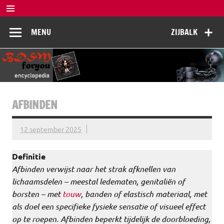
Doorgaan
naar
BDSM
inhoud
De complete BDSM encyclopedie voor kennis, veiligheid en
MENU
ZIJBALK
beleving
Encyclopedia
AFBINDEN
12 september 2025
Definitie
Afbinden verwijst naar het strak afknellen van
lichaamsdelen – meestal ledematen, genitaliën of
borsten – met
touw
, banden of elastisch materiaal, met
als doel een specifieke fysieke sensatie of visueel effect
op te roepen. Afbinden beperkt tijdelijk de doorbloeding,