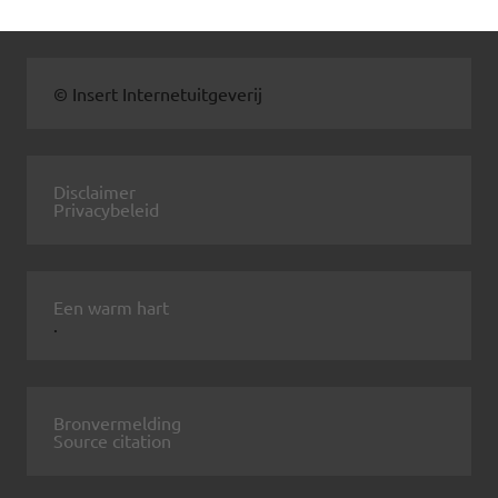
© Insert Internetuitgeverij
Disclaimer
Privacybeleid
Een warm hart
.
Bronvermelding
Source citation