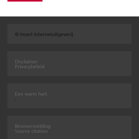
© Insert Internetuitgeverij
Disclaimer
Privacybeleid
Een warm hart
.
Bronvermelding
Source citation