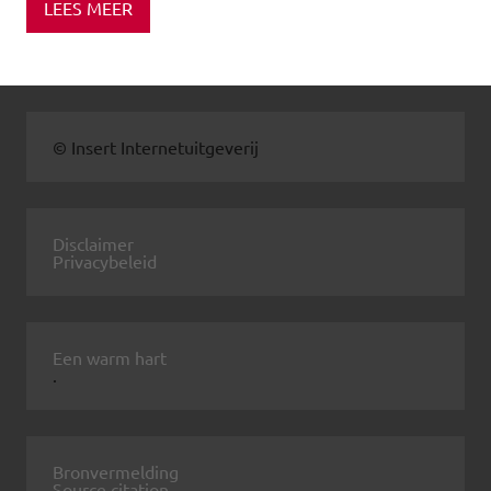
LEES MEER
© Insert Internetuitgeverij
Disclaimer
Privacybeleid
Een warm hart
.
Bronvermelding
Source citation