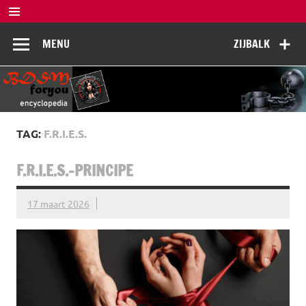
Doorgaan
naar
BDSM
inhoud
De complete BDSM encyclopedie voor kennis, veiligheid en
MENU
ZIJBALK
beleving
Encyclopedia
TAG:
F.R.I.E.S.
F.R.I.E.S.-PRINCIPE
17 maart 2026