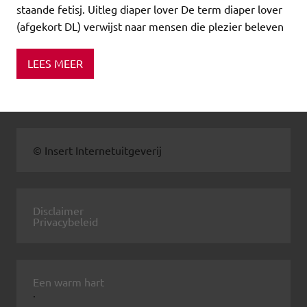
staande fetisj. Uitleg diaper lover De term diaper lover
(afgekort DL) verwijst naar mensen die plezier beleven
LEES MEER
© Insert Internetuitgeverij
Disclaimer
Privacybeleid
Een warm hart
.