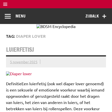
Doorgaan
naar
BDSM
inhoud
De complete BDSM encyclopedie voor kennis, veiligheid en
MENU
ZIJBALK
beleving
Encyclopedia
TAG:
DIAPER LOVER
LUIERFETISJ
5 november 2025
DefinitieEen luierfetisj (ook wel diaper lover genoemd)
is een seksuele of emotionele voorkeur waarbij iemand
opgewonden of gerustgesteld raakt door het dragen
van luiers, het zien van anderen in luiers, of het
betrekken van luiers bij rollenspellen. Deze voorkeur