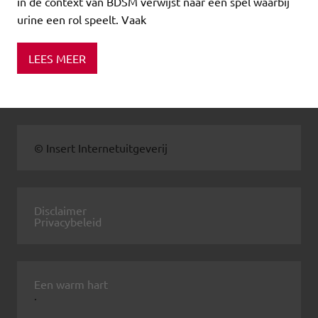
in de context van BDSM verwijst naar een spel waarbij
urine een rol speelt. Vaak
LEES MEER
© Insert Internetuitgeverij
Disclaimer
Privacybeleid
Een warm hart
.