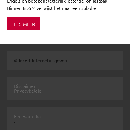
Engels en betekent letterlijk ‘ettertje’ of ‘lastpak’.
Binnen BDSM verwijst het naar een sub die
LEES MEER
© Insert Internetuitgeverij
Disclaimer
Privacybeleid
Een warm hart
.