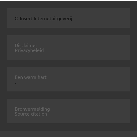
© Insert Internetuitgeverij
Disclaimer
Privacybeleid
Een warm hart
.
Bronvermelding
Source citation