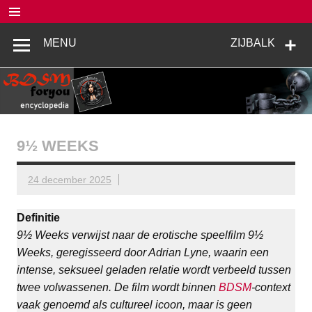
Doorgaan
naar
inhoud
BDSM
De complete BDSM encyclopedie voor kennis, veiligheid en
MENU
ZIJBALK
beleving
Encyclopedia
9½ WEEKS
24 december 2025
Definitie
9½ Weeks verwijst naar de erotische speelfilm 9½
Weeks, geregisseerd door Adrian Lyne, waarin een
intense, seksueel geladen relatie wordt verbeeld tussen
twee volwassenen. De film wordt binnen
BDSM
-context
vaak genoemd als cultureel icoon, maar is geen