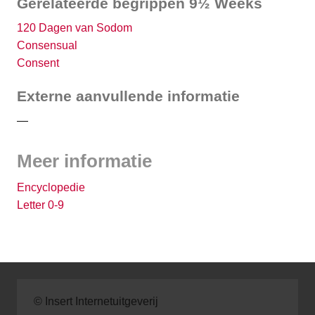
Gerelateerde begrippen 9½ Weeks
120 Dagen van Sodom
Consensual
Consent
Externe aanvullende informatie
—
Meer informatie
Encyclopedie
Letter 0-9
© Insert Internetuitgeverij